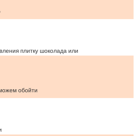
о
овления плитку шоколада или
 можем обойти
и