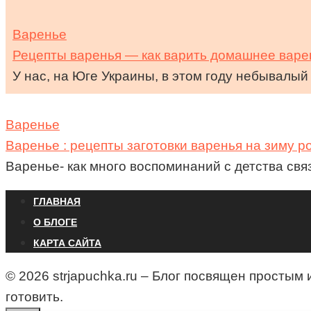
Варенье
Рецепты варенья — как варить домашнее варе
У нас, на Юге Украины, в этом году небывалы
Варенье
Варенье : рецепты заготовки варенья на зиму р
Варенье- как много воспоминаний с детства связ
ГЛАВНАЯ
О БЛОГЕ
КАРТА САЙТА
© 2026 strjapuchka.ru – Блог посвящен простым
готовить.