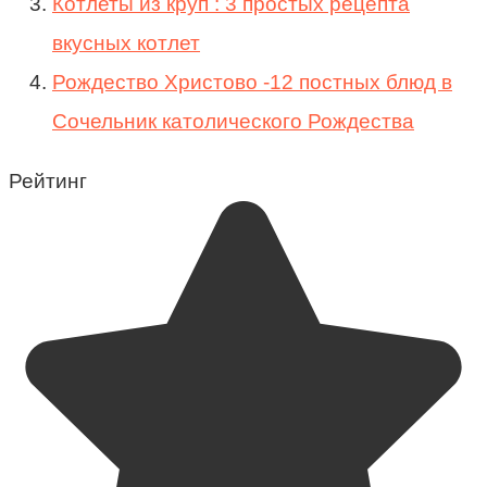
Котлеты из круп : 3 простых рецепта
вкусных котлет
Рождество Христово -12 постных блюд в
Сочельник католического Рождества
Рейтинг