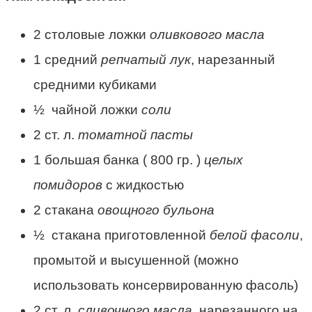
2 столовые ложки
оливкового масла
1
средний
репчатый лук
, нарезанный
средними кубиками
½
чайной ложки
соли
2 ст. л.
томатной пасты
1
большая банка (
800 гр.
)
целых
помидоров
с жидкостью
2 стакана
овощного бульона
½
стакана приготовленной
белой фасоли
,
промытой и высушенной (можно
использовать консервированную фасоль)
2 ст. л.
сливочного масла
, нарезанного на