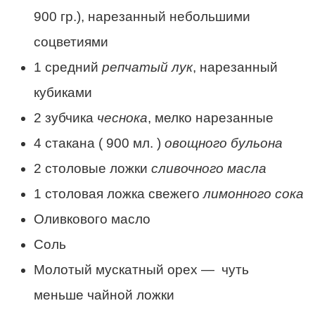
900 гр.), нарезанный небольшими
соцветиями
1
средний
репчатый лук
, нарезанный
кубиками
2
зубчика
чеснока
, мелко нарезанные
4 стакана
(
900 мл.
)
овощного бульона
2 столовые ложки
сливочного масла
1 столовая ложка
свежего
лимонного сока
О
ливкового масло
Соль
Молотый мускатный орех — чуть
меньше
чайной ложки