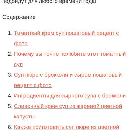
подойдут для любого времени года!
Содержание
Томатный крем суп пошаговый рецепт с
фото
Почему вы точно полюбите этот томатный
суп
Суп пюре с брокколи и сыром пошаговый
рецепт с фото
Ингредиенты для сырного супа с брокколи
Сливочный крем суп из жареной цветной
капусты
Как же приготовить суп пюре из цветной