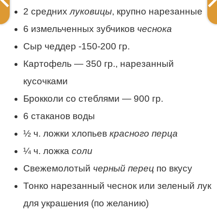
2
средних
луковицы
, крупно нарезанные
6
измельченных зубчиков
чеснока
С
ыр чеддер -150-200 гр.
Ка
ртофель — 350 гр., нарезанный
кусочками
Брокколи со стеблями — 900 гр.
6 стаканов
воды
½ ч. ложки
хлопьев
красного перца
¼ ч. ложка
соли
Свежемолотый
черный перец
по вкусу
Тонко нарезанный чеснок или зеленый лук
для украшения (по желанию)