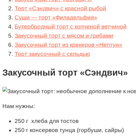
Торт «Сэндвич» с красной рыбой
Суши — торт «Филадельфия»
Бутербродный торт с копченой ветчиной
Закусочный торт с мясом и грибами
Закусочный торт из крекеров «Нептун»
Торт закусочный с сельдью
Закусочный торт «Сэндвич»
Нам нужны:
250 г хлеба для тостов
250 г консервов тунца (горбуши, сайры)