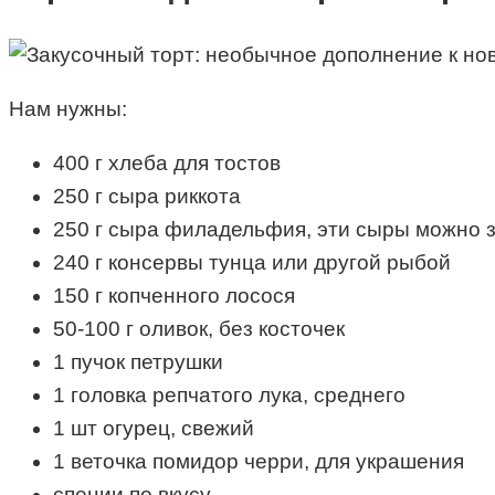
Нам нужны:
400 г хлеба для тостов
250 г сыра риккота
250 г сыра филадельфия, эти сыры можно
240 г консервы тунца или другой рыбой
150 г копченного лосося
50-100 г оливок, без косточек
1 пучок петрушки
1 головка репчатого лука, среднего
1 шт огурец, свежий
1 веточка помидор черри, для украшения
специи по вкусу