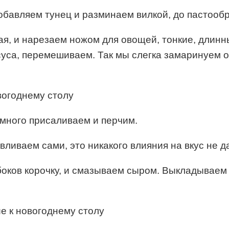
добавляем тунец и разминаем вилкой, до пастооб
ая, и нарезаем ножом для овощей, тонкие, длинн
суса, перемешиваем. Так мы слегка замаринуем о
емного присаливаем и перчим.
ливаем сами, это никакого влияния на вкус не да
х боков корочку, и смазываем сыром. Выкладывае