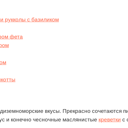
ми рукколы с базиликом
ром фета
ыром
сом
икотты
диземноморские вкусы. Прекрасно сочетаются пи
ус и конечно чесночные маслянистые
креветки
с 