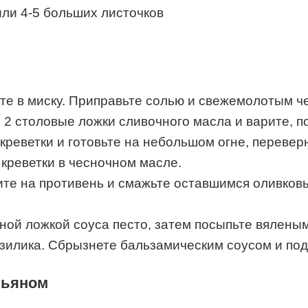
ли 4-5 больших листочков
ите в миску. Приправьте солью и свежемолотым 
2 столовые ложки сливочного масла и варите, пок
креветки и готовьте на небольшом огне, переверн
 креветки в чесночном масле.
ите на противень и смажьте оставшимся оливков
ной ложкой соуса песто, затем посыпьте вялены
азилика. Сбрызнете бальзамическим соусом и под
мьяном