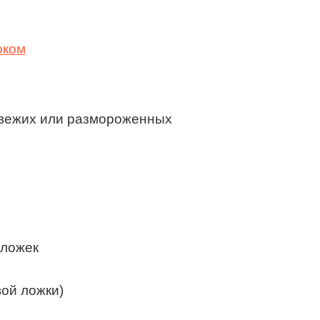
свежих или размороженных
 ложек
вой ложки)