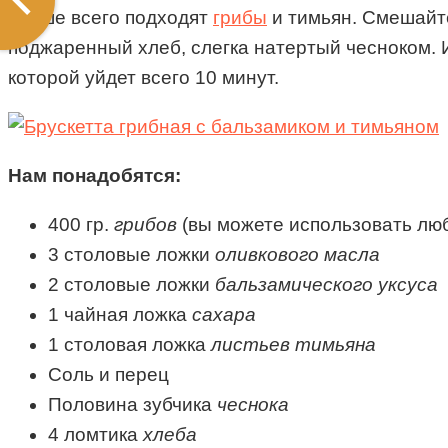
Лучше всего подходят
грибы
и тимьян. Смешайте
поджаренный хлеб, слегка натертый чесноком. И
которой уйдет всего 10 минут.
Нам понадобятся:
400 гр.
грибов
(вы можете использовать люб
3
столовые ложки
оливкового масла
2
столовые ложки
бальзамического уксуса
1
чайная ложка
сахара
1
столовая ложка
листьев тимьяна
Соль и перец
Половина зубчика
чеснока
4
ломтика
хлеба