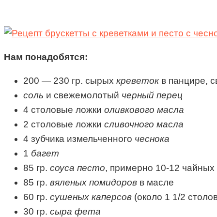
Нам понадобятся:
200 — 230 гр. сырых
креветок
в
панцире, 
соль
и свежемолотый
черный перец
4
столовые ложки
оливкового масла
2
столовые ложки
сливочного масла
4
зубчика
измельченного
чеснока
1
багет
85 гр.
соуса песто
,
примерно 10-12 чайных
85 гр.
вяленых помидоров
в масле
60 гр.
сушеных каперсов
(около 1 1/2 столо
30 гр.
сыра фета