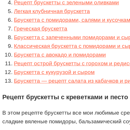
Рецепт брускетты с зелеными оливками
Легкая клубничная брускетта
Брускетта с помидорами, салями и кусочка
Греческая брускетта
Брускетта с запеченными помидорами и сы
Классическая брускетта с помидорами и с
Брускетта с авокадо и помидорами
Рецепт острой брускетты с горохом и реди
Брускетта с кукурузой и сыром
Брускетта — рецепт салата из кабачков и р
Рецепт брускетты с креветками и песто
В этом рецепте брускетты все мои любимые сре
сладкие вяленые помидоры, бальзамический со