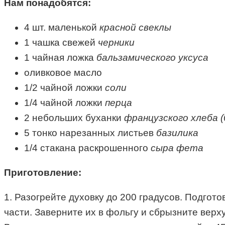
Нам понадобятся:
4 шт. маленькой
красной свеклы
1 чашка
свежей
черники
1 чайная ложка
бальзамического уксуса
оливковое масло
1/2 чайной ложки
соли
1/4 чайной ложки
перца
2
небольших буханки
французского хлеба 
5
тонко нарезанных листьев
базилика
1/4 стакана
раскрошенного
сыра фета
Приготовление:
1. Разогрейте духовку до 200 градусов. Подгото
части. Заверните их в фольгу и сбрызните вер