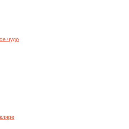
ое чудо
кляре