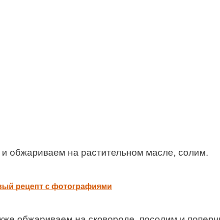
и обжариваем на растительном масле, солим.
овый рецепт с фотографиями
акже обжариваем на сковороде, посолим и поперч