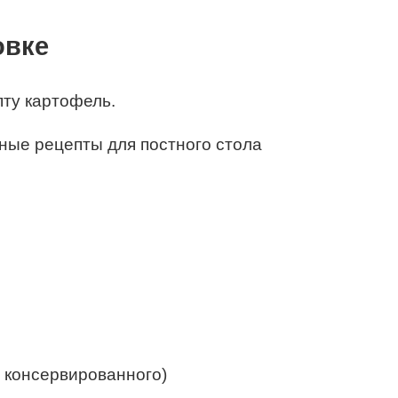
овке
ту картофель.
и консервированного)