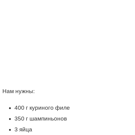
Нам нужны:
400 г куриного филе
350 г шампиньонов
3 яйца